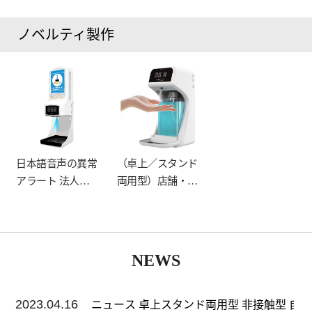
客対応 漏れない
庭・ロビー 日本
ゴム蓋 非接触型
語音声異常提示 1
ノベルティ製作
ソープディスペン
000ml大容量 非接
サー 自動 アルコ
触型 自動 アルコ
ールディスペンサ
ールディスペンサ
ー アルコール噴
ー アルコール噴
霧器 手指清潔機
霧器 手指清潔機
オートスプレー
オートスプレー
手指衛生スプレー
手指衛生スプレー
日本語音声の異常
（卓上／スタンド
アラート 法人来
両用型）店舗・家
客対応 漏れない
庭・ロビー 日本
ゴム蓋 非接触型
語音声異常提示 1
ソープディスペン
000ml大容量 非接
サー 自動 アルコ
触型 自動 アルコ
NEWS
ールディスペンサ
ールディスペンサ
ー アルコール噴
ー アルコール噴
2023.04.16
霧器 手指清潔機
霧器 手指清潔機
ニュース 卓上スタンド両用型 非接触型 自